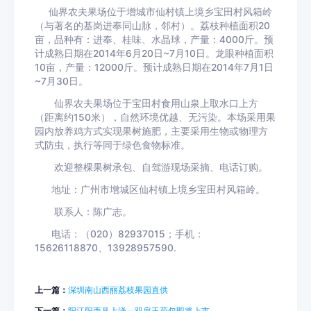
仙界农夫果场位于增城市仙村镇上境乡宝田村风箱岭
（与著名的基岗进奉同山脉，邻村）。荔枝种植面积20
亩，品种有：进奉、桂味、水晶球，产量：4000斤。预
计成熟日期在2014年6月20日~7月10日。龙眼种植面积
10亩，产量：12000斤。预计成熟日期在2014年7月1日
~7月30日。
仙界农夫果场位于宝田村食用山泉上取水口上方
（距离约150米），自然环境优越、无污染。本场采用果
园内放养鸡方式实现果树施肥，主要采用生物或物理方
式防虫，执行等同于绿色食物标准。
欢迎整棵果树承包、自驾游现场采摘、电话订购。
地址：广州市增城区仙村镇上境乡宝田村风箱岭。
联系人：陈广志。
电话：（020）82937015；手机：
15626118870、13928957590.
上一篇：
深圳南山西丽荔枝果园直供
下一篇：
阳江阳西县上洋--双肩玉荷包即将上市