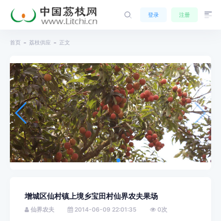
登录
注册
首页
荔枝供应
正文
增城区仙村镇上境乡宝田村仙界农夫果场
仙界农夫
2014-06-09 22:01:35
0
次