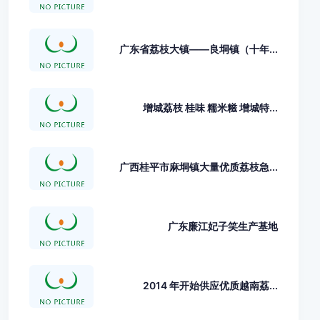
广东省荔枝大镇——良垌镇（十年...
增城荔枝 桂味 糯米糍 增城特...
广西桂平市麻垌镇大量优质荔枝急...
广东廉江妃子笑生产基地
2014 年开始供应优质越南荔...