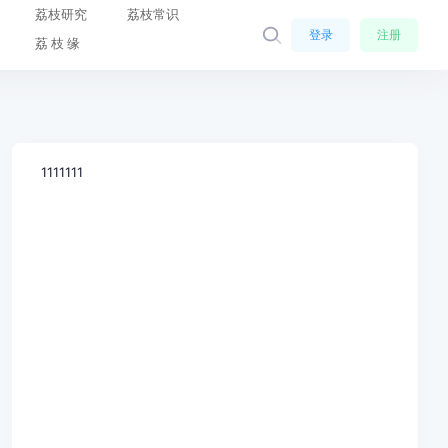
荔枝研究
荔枝常识
登录
注册
荔 枝 缘
1111111