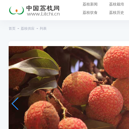
荔枝新闻
荔枝栽培
荔枝饮食
荔枝历史
首页
荔枝供应
列表