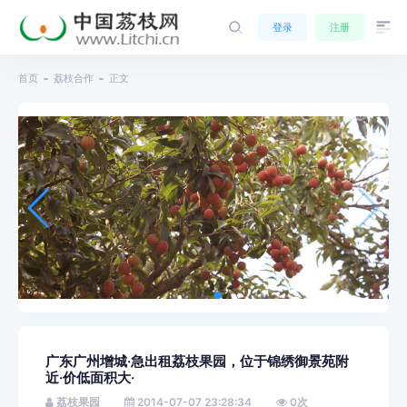
登录
注册
首页
荔枝合作
正文
广东广州增城·急出租荔枝果园，位于锦绣御景苑附
近·价低面积大·
荔枝果园
2014-07-07 23:28:34
0
次