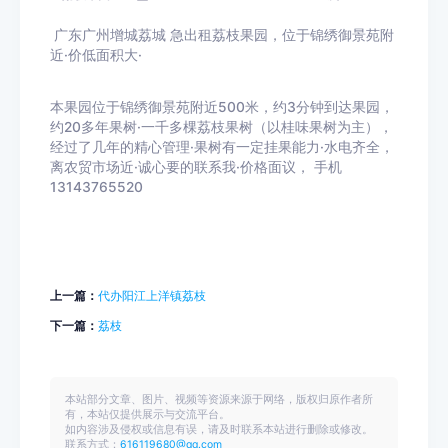
广东广州增城荔城 急出租荔枝果园，位于锦绣御景苑附
近·价低面积大·
本果园位于锦绣御景苑附近500米，约3分钟到达果园，
约20多年果树·一千多棵荔枝果树（以桂味果树为主），
经过了几年的精心管理·果树有一定挂果能力·水电齐全，
离农贸市场近·诚心要的联系我·价格面议， 手机
13143765520
上一篇：
代办阳江上洋镇荔枝
下一篇：
荔枝
本站部分文章、图片、视频等资源来源于网络，版权归原作者所
有，本站仅提供展示与交流平台。
如内容涉及侵权或信息有误，请及时联系本站进行删除或修改。
联系方式：
616119680@qq.com